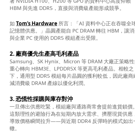
署 NVIDIA H100、H200 等 GPU 的資料中心高度仰賴
HBM 與先進 DDR5，直接與消費級產能形成競爭。
如
Tom’s Hardware
所言：「AI 資料中心正在吞噬全
記憶體供應。」晶圓產能自 PC DRAM 轉往 HBM，讓
與企業 PC 使用的 DDR5 模組產出受限。
2.
廠商優先生產高毛利產品
Samsung、SK Hynix、Micron 等 DRAM 大廠正策略
重心轉向 HBM3E、LPDDR5X 等更高毛利產品。相較之
下，通用型 DDR5 模組每片晶圓的獲利較低，因此廠商
減消費級 DRAM 產線以優化利潤。
3.
恐慌性採購與庫存對沖
一旦傳出供應吃緊，模組廠與通路商常會提前進貨鎖價
這類理性的避險行為在短期內放大需求、擠壓現貨供應
導致價格瞬間拉升——與近期 DDR4 反彈時的模式如出
轍。