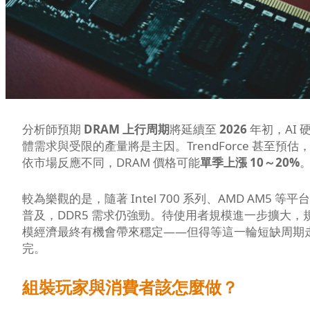
分析師預期
DRAM 上行周期
將延續至
2026
年初，AI 
體需求與受限的產量將是主因。TrendForce 甚至預估
依市場反應不同，DRAM 價格可能
單季上漲 10～20%
較為樂觀的是，隨著 Intel 700 系列、AMD AM5 等平台
普及，DDR5 需求仍強勁。待使用者規模進一步擴大，
模經濟最終有機會帶來穩定——但得等這一輪短缺周期
完。
組裝玩家與消費者該怎麼做？