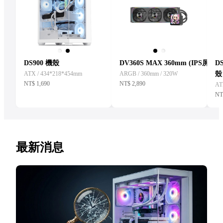
DS900 機殼
DV360S MAX 360mm (IPS屏)
D
ATX / 434*218*454mm
ARGB / 360mm / 320W
殼
NT$
1,690
NT$
2,890
AT
N
最新消息