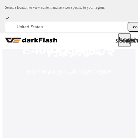
Select a location to view content and services specific to your region.
keyboard_arrow_down
FLOATRON F1 懸
co
所有商品
searc
shoppi
acc
keyboard_arrow_down
E400 探索風冷
浮方舟
關於我們
keyboard_arrow_down
散熱王者 首創懸浮式延伸底座架構機殼
部落格
keyboard_arrow_down
支援服務
快速詢價
成為經銷商