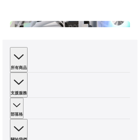
所有商品
選購指南
2026/08/02
支援服務
2026年玩遊戲記憶體需要32GB嗎？最新規格需求與升
級指南
部落格
本文將帶你快速了解 2026 年玩遊戲需要用到 32GB 記憶體嗎？選擇
DDR4 還是 DDR5，預算型電腦玩家該怎麼選？
閱讀更多內容
關於我們