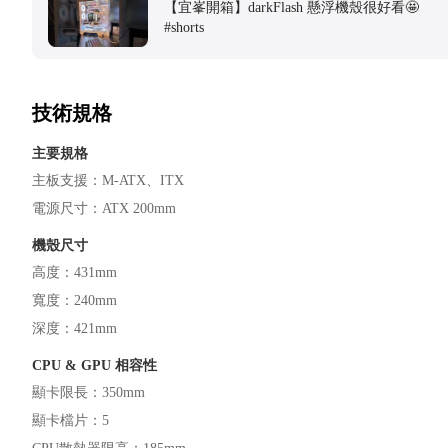
【宜峯開箱】darkFlash 懸浮機殼很好看🤩
#shorts
技術規格
主要規格
主板支援
：
M-ATX
ITX
電源尺寸
：
ATX 200mm
機殼尺寸
高度
：
431mm
寬度
：
240mm
深度
：
421mm
CPU & GPU 相容性
顯卡限長
：
350mm
顯卡檔片
：
5