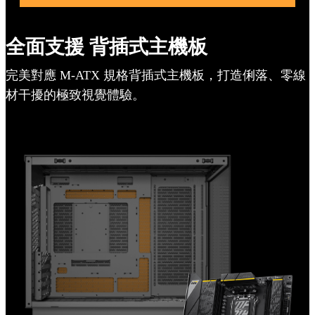
儲存擴充
全面支援 背插式主機板
搭載 Type-C
完美對應 M-ATX 規格背插式主機板，打造俐落、零線
材干擾的極致視覺體驗。
快拆面板
防塵濾網
內部佈局