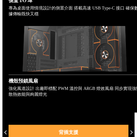
側置 I/O 埠
專為桌面使用情境設計的側置介面 搭載高速 USB Type-C 接口 確保
據傳輸既快又穩
機殼預鎖風扇
強化風道設計 出廠即標配 PWM 溫控與 ARGB 燈效風扇 同步實現強
散熱效能與絢麗燈光
背插支援