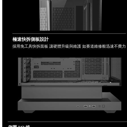
極速快拆側板設計
採用免工具快拆面板 讓硬體升級與維護 如賽道維修般迅速不費力