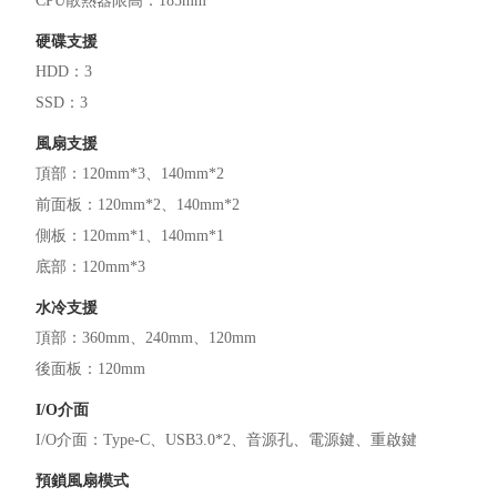
CPU散熱器限高
：
185mm
硬碟支援
HDD
：
3
SSD
：
3
風扇支援
頂部
：
120mm*3
140mm*2
前面板
：
120mm*2
140mm*2
側板
：
120mm*1
140mm*1
底部
：
120mm*3
水冷支援
頂部
：
360mm
240mm
120mm
後面板
：
120mm
I/O介面
I/O介面
：
Type-C
USB3.0*2
音源孔
電源鍵
重啟鍵
預鎖風扇模式