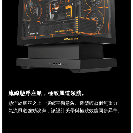
流線懸浮座艙，極致風道領航。
懸浮於底座之上，演繹平衡意象。造型輕盈似無重力，
氣流風道強勁澎湃，讓設計美學與極致效能同步昇華。