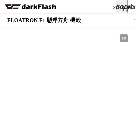
searc
shoppi
acc
keyboard_arrow_down
FLOATRON F1 懸浮方舟 機殼
所有商品
1
/
8
keyboard_arrow_down
關於我們
keyboard_arrow_down
部落格
keyboard_arrow_down
支援服務
快速詢價
成為經銷商