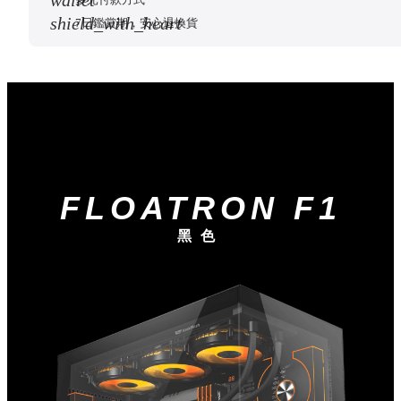
shield_with_heart
葉片方向
7日鑑賞期，安心退換貨
數量
arrow_outward
商品介紹
FLOATRON F1
黑色