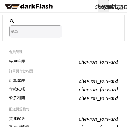
search
shopping_c
account
keyboard_arrow_down
所有商品
keyboard_arrow_down
關於我們
會員管理
chevron_forward
帳戶管理
keyboard_arrow_down
訂單與付款相關
部落格
chevron_forward
訂單處理
keyboard_arrow_down
chevron_forward
付款結帳
chevron_forward
發票相關
支援服務
配送與退換貨
快速詢價
chevron_forward
貨運配送
成為經銷商