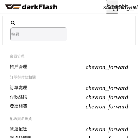
search
shopping_c
account
keyboard_arrow_down
所有商品
keyboard_arrow_down
關於我們
會員管理
chevron_forward
帳戶管理
keyboard_arrow_down
訂單與付款相關
部落格
chevron_forward
訂單處理
keyboard_arrow_down
chevron_forward
付款結帳
chevron_forward
發票相關
支援服務
配送與退換貨
快速詢價
chevron_forward
貨運配送
成為經銷商