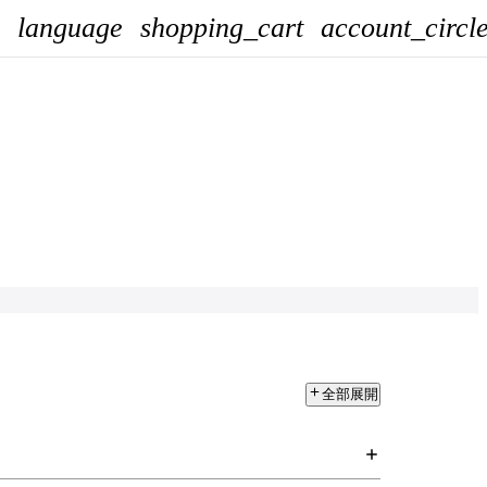
language
shopping_cart
account_circl
全部展開