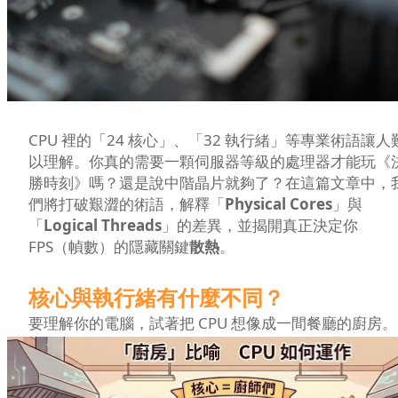
CPU 裡的「24 核心」、「32 執行緒」等專業術語讓人
以理解。你真的需要一顆伺服器等級的處理器才能玩《
勝時刻》嗎？還是說中階晶片就夠了？在這篇文章中，
們將打破艱澀的術語，解釋「
Physical Cores
」與
「
Logical Threads
」的差異，並揭開真正決定你
FPS（幀數）的隱藏關鍵
散熱
。
核心與執行緒有什麼不同？
要理解你的電腦，試著把 CPU 想像成一間餐廳的廚房。