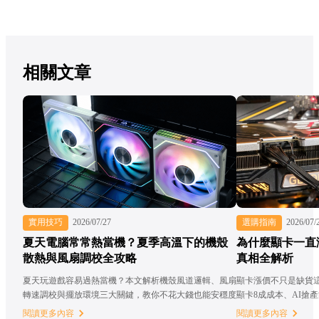
相關文章
實用技巧
2026/07/27
選購指南
2026/07/
夏天電腦常常熱當機？夏季高溫下的機殼
為什麼顯卡一直
散熱與風扇調校全攻略
真相全解析
夏天玩遊戲容易過熱當機？本文解析機殼風道邏輯、風扇
顯卡漲價不只是缺貨
轉速調校與擺放環境三大關鍵，教你不花大錢也能安穩度
顯卡8成成本、AI搶
過整個夏天！
閱讀更多內容
閱讀更多內容