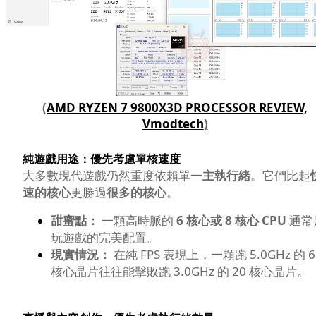
(
AMD RYZEN 7 9800X3D PROCESSOR REVIEW,
Vmodtech
)
純遊戲用途：優先考慮單核速度
大多數現代遊戲仍然重度依賴單一
主執行緒
。它們比起
速的核心
更勝過
很多的核心
。
甜蜜點：
一顆高時脈的
6 核心或 8 核心 CPU
通常
玩遊戲的完美配置。
現實情況：
在純 FPS 表現上，一顆跑 5.0GHz 的 6
核心晶片往往能擊敗跑 3.0GHz 的 20 核心晶片。