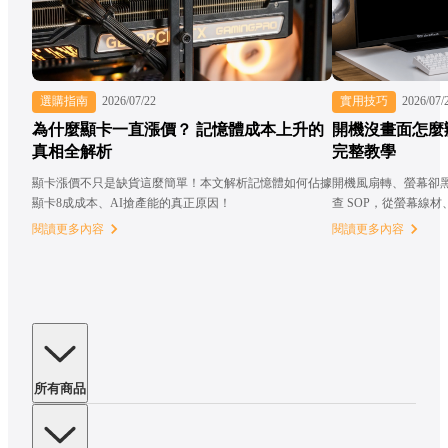
選購指南
2026/07/22
實用技巧
2026/07/
為什麼顯卡一直漲價？ 記憶體成本上升的
開機沒畫面怎麼
真相全解析
完整教學
顯卡漲價不只是缺貨這麼簡單！本文解析記憶體如何佔據
開機風扇轉、螢幕卻
顯卡8成成本、AI搶產能的真正原因！
查 SOP，從螢幕線
懂，附常見問題 FAQ
閱讀更多內容
閱讀更多內容
所有商品