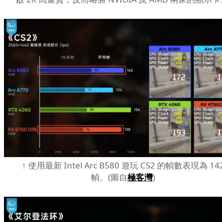
↑ 使用最新 Intel Arc B580 遊玩 CS2 的幀數表現為 14
幀。(圖自
極客灣
)