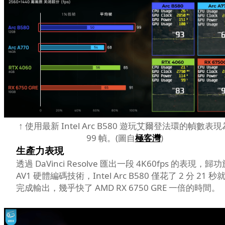
↑ 使用最新 Intel Arc B580 遊玩艾爾登法環的幀數表現
99 幀。(圖自
極客灣
)
生產力表現
透過 DaVinci Resolve 匯出一段 4K60fps 的表現，歸
AV1 硬體編碼技術，Intel Arc B580 僅花了 2 分 21 秒
完成輸出，幾乎快了 AMD RX 6750 GRE 一倍的時間。