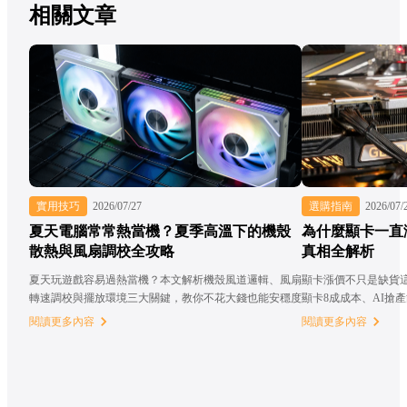
相關文章
實用技巧
2026/07/27
選購指南
2026/07/
夏天電腦常常熱當機？夏季高溫下的機殼
為什麼顯卡一直
散熱與風扇調校全攻略
真相全解析
夏天玩遊戲容易過熱當機？本文解析機殼風道邏輯、風扇
顯卡漲價不只是缺貨
轉速調校與擺放環境三大關鍵，教你不花大錢也能安穩度
顯卡8成成本、AI搶
過整個夏天！
閱讀更多內容
閱讀更多內容