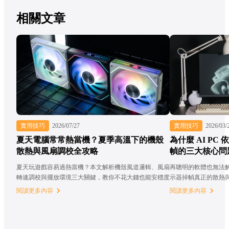
相關文章
實用技巧
2026/07/27
實用技巧
2026/03/
夏天電腦常常熱當機？夏季高溫下的機殼
為什麼 AI PC
散熱與風扇調校全攻略
幀的三大核心問
夏天玩遊戲容易過熱當機？本文解析機殼風道邏輯、風扇
再聰明的軟體也無法
轉速調校與擺放環境三大關鍵，教你不花大錢也能安穩度
示器掉幀真正的散熱
過整個夏天！
閱讀更多內容
閱讀更多內容