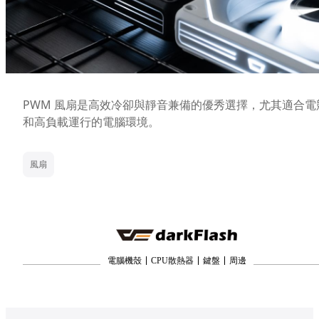
PWM 風扇是高效冷卻與靜音兼備的優秀選擇，尤其適合電
和高負載運行的電腦環境。
風扇
電腦機殼
CPU散熱器
鍵盤
周邊