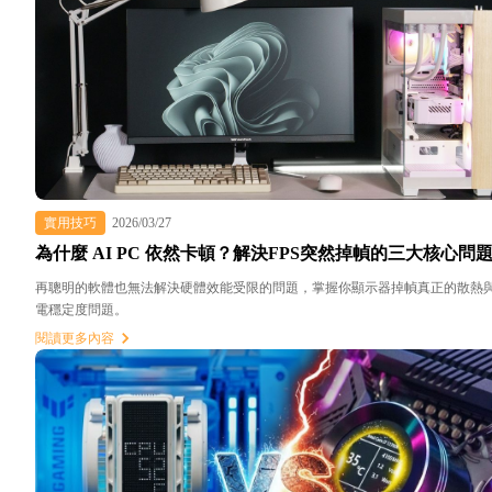
實用技巧
2026/03/27
為什麼 AI PC 依然卡頓？解決FPS突然掉幀的三大核心問
再聰明的軟體也無法解決硬體效能受限的問題，掌握你顯示器掉幀真正的散熱
電穩定度問題。
閱讀更多內容