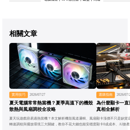
相關文章
實用技巧
2026/07/27
選購指南
2026/07/
夏天電腦常常熱當機？夏季高溫下的機殼
為什麼顯卡一直
散熱與風扇調校全攻略
真相全解析
夏天玩遊戲容易過熱當機？本文解析機殼風道邏輯、風扇
顯卡漲價不只是缺貨
轉速調校與擺放環境三大關鍵，教你不花大錢也能安穩度
顯卡8成成本、AI搶
過整個夏天！