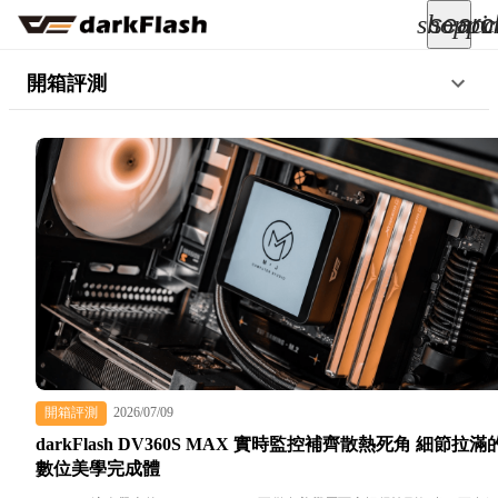
searc
shoppi
acc
keyboard_arrow_down
開箱評測
所有商品
keyboard_arrow_down
關於我們
keyboard_arrow_down
部落格
keyboard_arrow_down
支援服務
開箱評測
2026/07/09
darkFlash DV360S MAX 實時監控補齊散熱死角 細節拉滿
快速詢價
數位美學完成體
成為經銷商