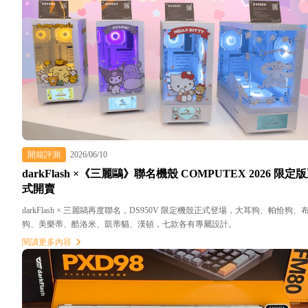
開箱評測
2026/06/10
darkFlash ×《三麗鷗》聯名機殼 COMPUTEX 2026 限定
式開賣
darkFlash × 三麗鷗再度聯名，DS950V 限定機殼正式登場，大耳狗、帕恰狗、
狗、美樂蒂、酷洛米、凱蒂貓、漢頓，七款各有專屬設計。
閱讀更多內容