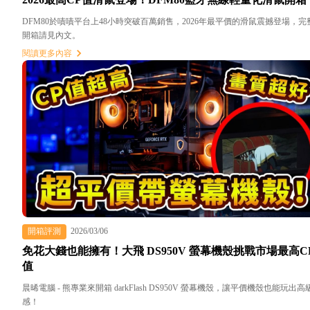
DFM80於嘖嘖平台上48小時突破百萬銷售，2026年最平價的滑鼠震撼登場，完
開箱請見內文。
閱讀更多內容
開箱評測
2026/03/06
免花大錢也能擁有！大飛 DS950V 螢幕機殼挑戰市場最高C
值
晨晞電腦 - 熊專業來開箱 darkFlash DS950V 螢幕機殼，讓平價機殼也能玩出高
感！