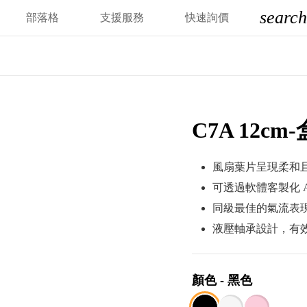
search
部落格
支援服務
快速詢價
C7A 12c
風扇葉片呈現柔和
可透過軟體客製化 A
同級最佳的氣流表
液壓軸承設計，有
顏色
-
黑色