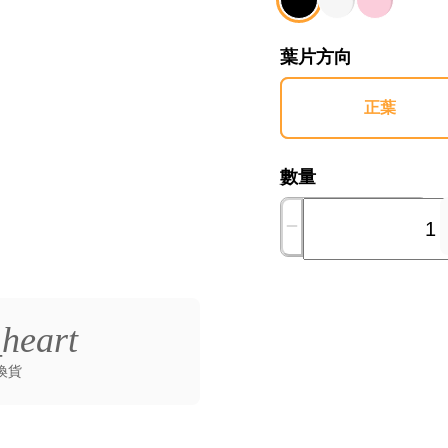
葉片方向
正葉
數量
_heart
換貨