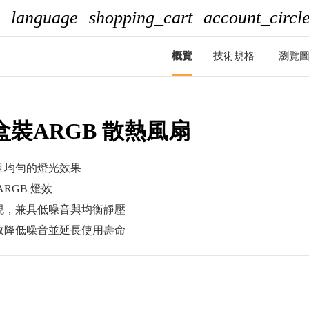
language
shopping_cart
account_circl
概覽
技術規格
瀏覽
m-盒裝ARGB 散熱風扇
且均勻的燈光效果
RGB 燈效
現，兼具低噪音與均衡靜壓
效降低噪音並延長使用壽命