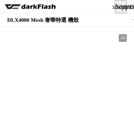
searc
shoppi
acc
keyboard_arrow_down
DLX4000 Mesh 奢華特選 機殼
所有商品
1
/
8
keyboard_arrow_down
關於我們
keyboard_arrow_down
部落格
keyboard_arrow_down
支援服務
快速詢價
成為經銷商