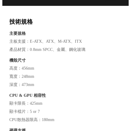
技術規格
主要規格
主板支援
：
E-ATX
ATX
M-ATX
ITX
產品材質
：
0.8mm SPCC
金屬
鋼化玻璃
機殼尺寸
高度
：
456mm
寬度
：
248mm
深度
：
473mm
CPU & GPU 相容性
顯卡限長
：
425mm
顯卡檔片
：
5 or 7
CPU散熱器限高
：
180mm
硬碟支援