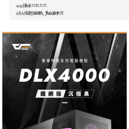
wallet
多元付款方式
shield_with_heart
數量
7日鑑賞期，安心退換貨
arrow_outward
商品介紹