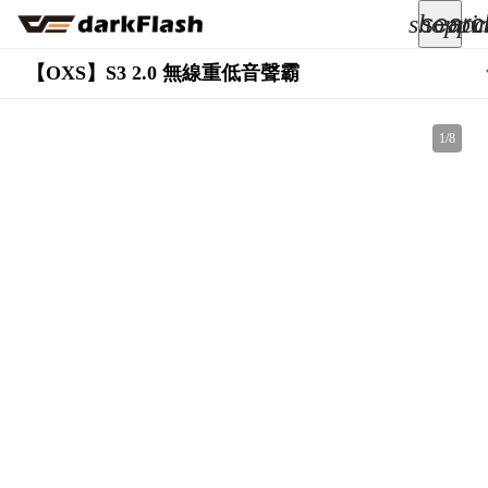
searc
shoppi
acc
keyboard_arrow_down
【OXS】S3 2.0 無線重低音聲霸
所有商品
1
/
8
keyboard_arrow_down
關於我們
keyboard_arrow_down
部落格
keyboard_arrow_down
支援服務
快速詢價
成為經銷商