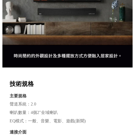
技術規格
主要規格
聲道系統
：
2.0
喇叭數量
：
4個2"全域喇叭
EQ模式
：
一般
音樂
電影
遊戲(新聞)
連接介面