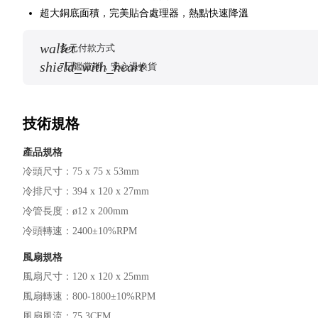
超大銅底面積，完美貼合處理器，熱點快速降溫
wallet
多元付款方式
shield_with_heart
7日鑑賞期，安心退換貨
技術規格
產品規格
冷頭尺寸
：
75 x 75 x 53mm
冷排尺寸
：
394 x 120 x 27mm
冷管長度
：
ø12 x 200mm
冷頭轉速
：
2400±10%RPM
風扇規格
風扇尺寸
：
120 x 120 x 25mm
風扇轉速
：
800-1800±10%RPM
風扇風流
：
75.3CFM