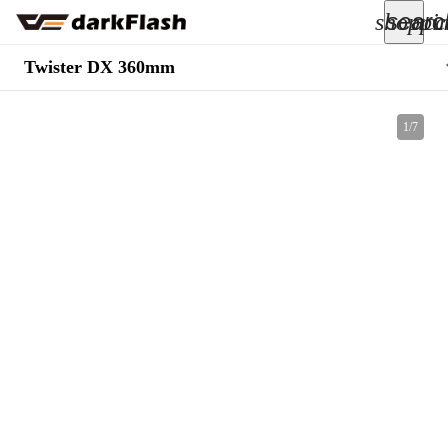
searc
shoppi
acc
keyboard_arrow_down
Twister DX 360mm
所有商品
1
/
7
keyboard_arrow_down
關於我們
keyboard_arrow_down
部落格
keyboard_arrow_down
支援服務
快速詢價
成為經銷商