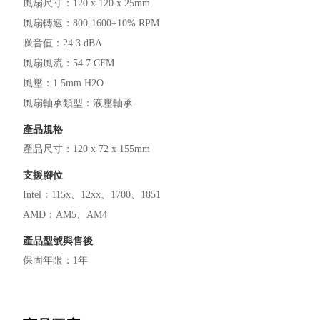
風扇尺寸
：
120 x 120 x 25mm
風扇轉速
：
800-1600±10% RPM
噪音值
：
24.3 dBA
風扇風流
：
54.7 CFM
風壓
：
1.5mm H2O
風扇軸承類型
：
液壓軸承
產品規格
產品尺寸
：
120 x 72 x 155mm
支援腳位
Intel
：
115x
12xx
1700
1851
AMD
：
AM5
AM4
產品型號與售後
保固年限
：
1年