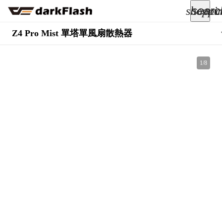
searc
shoppi
acc
keyboard_arrow_down
Z4 Pro Mist 單塔單風扇散熱器
所有商品
1
/
8
keyboard_arrow_down
關於我們
keyboard_arrow_down
部落格
keyboard_arrow_down
支援服務
快速詢價
成為經銷商