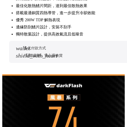
最佳化散熱鰭片間距，達到最佳散熱效果
搭載最適銅質四熱導管，進一步提升冷卻效能
優秀 200W TDP 解熱表現
邊緣防刮鰭片設計，安裝不刮手
獨特散葉設計，提供高效氣流且低噪音
wallet
多元付款方式
shield_with_heart
7日鑑賞期，安心退換貨