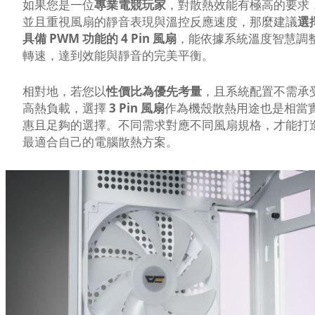
如果您是一位
專業電競玩家
，對散熱效能有極高的要求
並且重視風扇的靜音表現與溫控反應速度，那麼建議
選
具備 PWM 功能的 4 Pin 風扇
，能依據系統溫度智慧調
轉速，達到效能與靜音的完美平衡。
相對地，若您以
性價比為優先考量
，且系統配置不需承
高熱負載，選擇
3 Pin 風扇
作為機殼散熱用途也是相當
惠且足夠的選擇。不同需求對應不同風扇規格，才能打
最適合自己的電腦散熱方案。