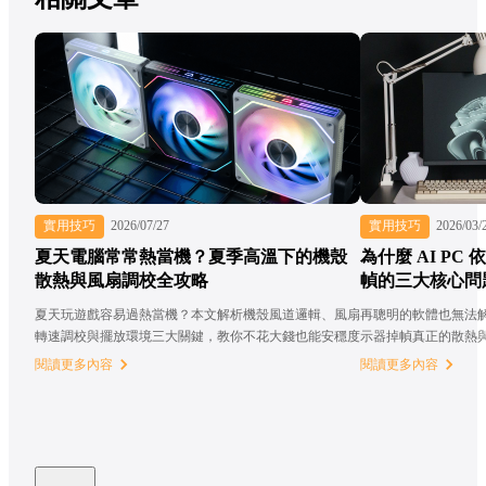
實用技巧
2026/07/27
實用技巧
2026/03/
夏天電腦常常熱當機？夏季高溫下的機殼
為什麼 AI PC
散熱與風扇調校全攻略
幀的三大核心問
夏天玩遊戲容易過熱當機？本文解析機殼風道邏輯、風扇
再聰明的軟體也無法
轉速調校與擺放環境三大關鍵，教你不花大錢也能安穩度
示器掉幀真正的散熱
過整個夏天！
閱讀更多內容
閱讀更多內容