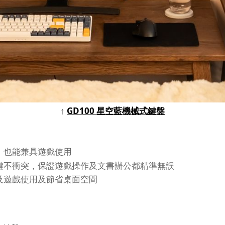
↑
GD100 星空藍機械式鍵盤
，也能兼具遊戲使用
鍵不衝突，保證遊戲操作及文書辦公都精準無誤
及遊戲使用及節省桌面空間