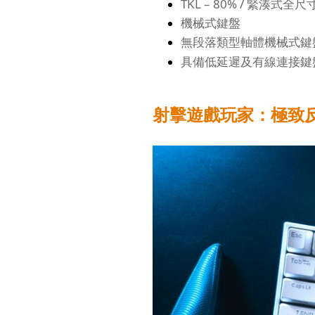
TKL – 80% / 緊湊式全
機械式鍵盤
無段落類型軸體機械式鍵
具備低延遲及有線連接鍵
射擊遊戲玩家：極致