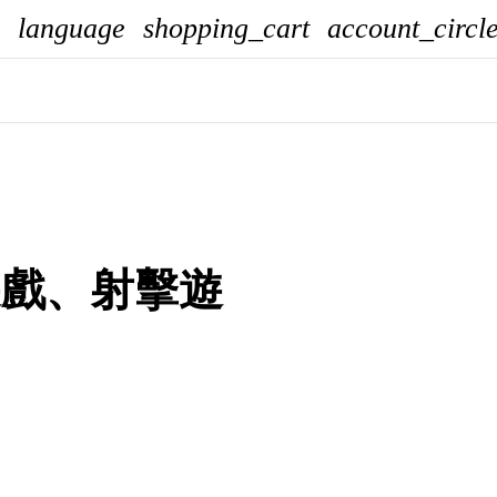
language
shopping_cart
account_circl
遊戲、射擊遊