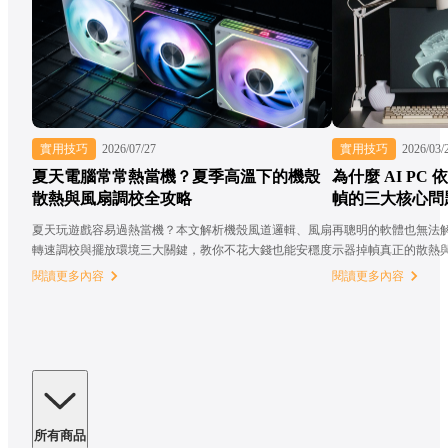
實用技巧
2026/07/27
實用技巧
2026/03/
夏天電腦常常熱當機？夏季高溫下的機殼
為什麼 AI PC
散熱與風扇調校全攻略
幀的三大核心問
夏天玩遊戲容易過熱當機？本文解析機殼風道邏輯、風扇
再聰明的軟體也無法
轉速調校與擺放環境三大關鍵，教你不花大錢也能安穩度
示器掉幀真正的散熱
過整個夏天！
閱讀更多內容
閱讀更多內容
所有商品