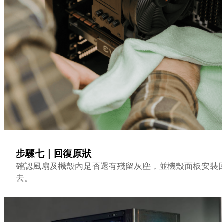
步驟七｜回復原狀
確認風扇及機殼內是否還有殘留灰塵，並機殼面板安裝
去。