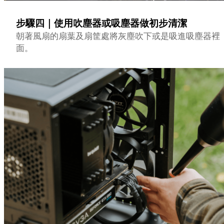
步驟四｜使用吹塵器或吸塵器做初步清潔
朝著風扇的扇葉及扇筐處將灰塵吹下或是吸進吸塵器裡
面。