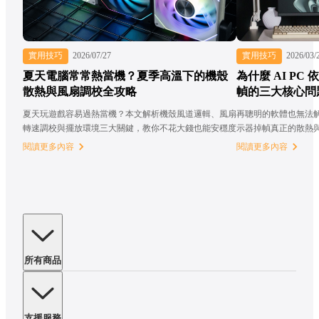
實用技巧
2026/07/27
實用技巧
2026/03/
夏天電腦常常熱當機？夏季高溫下的機殼
為什麼 AI PC
散熱與風扇調校全攻略
幀的三大核心問
夏天玩遊戲容易過熱當機？本文解析機殼風道邏輯、風扇
再聰明的軟體也無法
轉速調校與擺放環境三大關鍵，教你不花大錢也能安穩度
示器掉幀真正的散熱
過整個夏天！
閱讀更多內容
閱讀更多內容
所有商品
支援服務