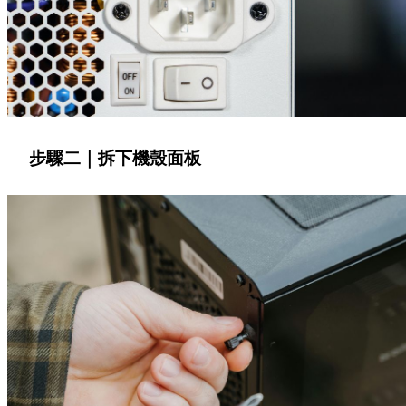
步驟二｜拆下機殼面板