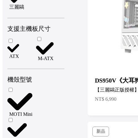
三麗鷗
支援主機板尺寸
ATX
M-ATX
機殼型號
DS950V《大耳
【三麗鷗正版授權
NT$
6,990
MOTI Mini
新品