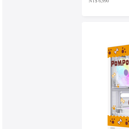
NT$
6,990