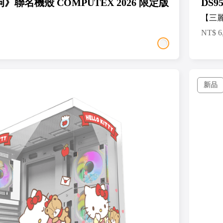
狗》聯名機殼 COMPUTEX 2026 限定版
DS9
】
【三
NT$
6
新品