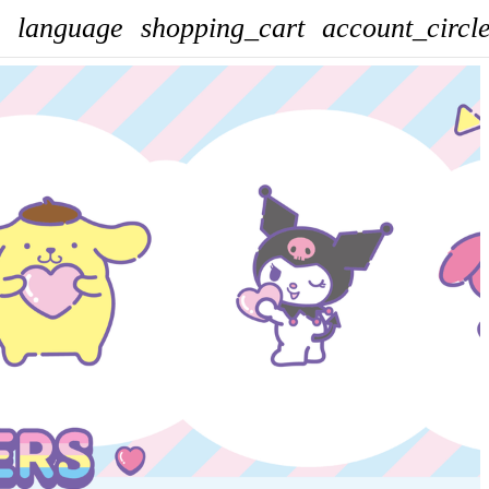
language
shopping_cart
account_circl