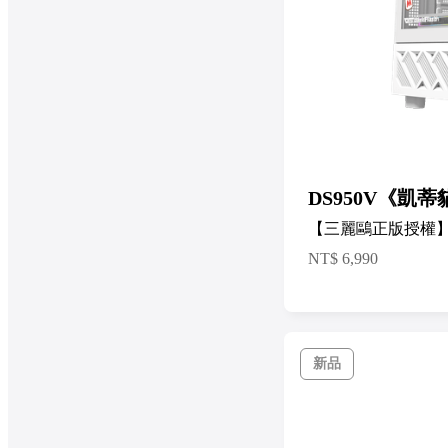
DS950V《凱蒂
【三麗鷗正版授權
NT$
6,990
新品