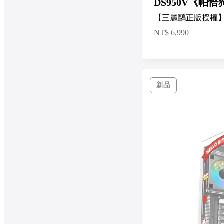
DS950V《帕恰
【三麗鷗正版授權
NT$
6,990
新品