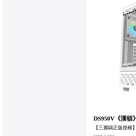
DS950V《漢頓
【三麗鷗正版授權