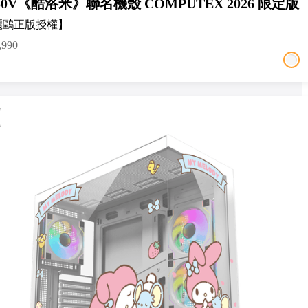
50V《酷洛米》聯名機殼 COMPUTEX 2026 限定版
麗鷗正版授權】
,990