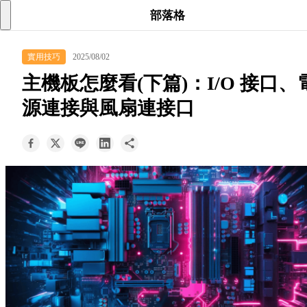
searc
shoppi
acc
部落格
keyboard_arrow_down
實用技巧
2025/08/02
所有商品
主機板怎麼看(下篇)：I/O 接口、
keyboard_arrow_down
源連接與風扇連接口
關於我們
keyboard_arrow_down
部落格
keyboard_arrow_down
支援服務
快速詢價
成為經銷商