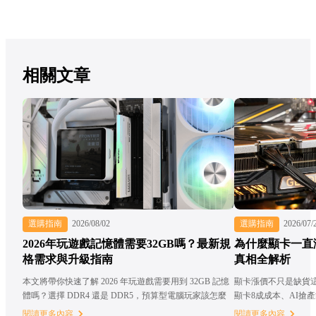
相關文章
選購指南
2026/08/02
選購指南
2026/07/
2026年玩遊戲記憶體需要32GB嗎？最新規
為什麼顯卡一直
格需求與升級指南
真相全解析
本文將帶你快速了解 2026 年玩遊戲需要用到 32GB 記憶
顯卡漲價不只是缺貨
體嗎？選擇 DDR4 還是 DDR5，預算型電腦玩家該怎麼
顯卡8成成本、AI搶
選？
閱讀更多內容
閱讀更多內容