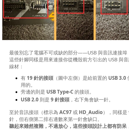
最後別忘了電腦不可或缺的部分——USB 與音訊連接埠
這些針腳同樣是用來連接你從機殼前方引出的 USB 與音
線材：
有
19 針的接頭
（圖中左側）是給前置的
USB 3.0
用的。
旁邊的則是
USB Type-C
的接頭。
USB 2.0
則是
9 針接頭
，右下角會缺一針。
至於音訊接頭（標示為
AC97
或
HD_Audio
），同樣是 
針，但右側第二排右邊數來第一針會缺口。
聽起來雖然複雜，不過放心，這些接頭設計上都有防呆